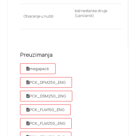
kod nestanka struje
(Lančanik)
Otvaranje u nuždi
Preuzimanja
megapack
PCK_DFM250_ENG
PCK_DSM250_ENG
PCK_FLM150_ENG
PCK_FLM250_ENG