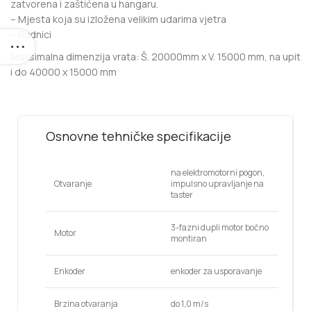
zatvorena i zaštićena u hangaru.
– Mjesta koja su izložena velikim udarima vjetra
– Rudnici
Maksimalna dimenzija vrata: Š. 20000mm x V. 15000 mm, na upit
i do 40000 x 15000 mm
Osnovne tehničke specifikacije
na elektromotorni pogon,
Otvaranje
impulsno upravljanje na
taster
3-fazni dupli motor bočno
Motor
montiran
Enkoder
enkoder za usporavanje
Brzina otvaranja
do 1,0 m/s