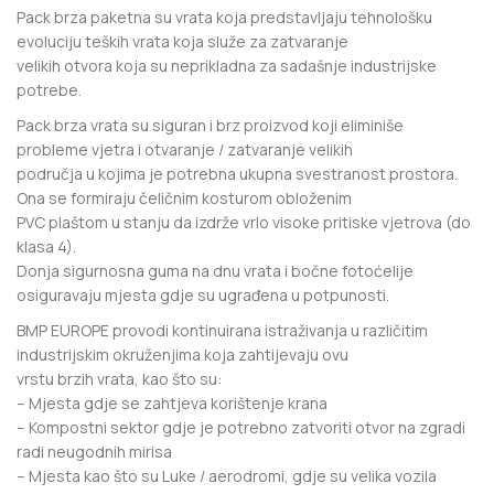
Pack brza paketna su vrata koja predstavljaju tehnološku
evoluciju teških vrata koja služe za zatvaranje
velikih otvora koja su neprikladna za sadašnje industrijske
potrebe.
Pack brza vrata su siguran i brz proizvod koji eliminiše
probleme vjetra i otvaranje / zatvaranje velikih
područja u kojima je potrebna ukupna svestranost prostora.
Ona se formiraju čeličnim kosturom obloženim
PVC plaštom u stanju da izdrže vrlo visoke pritiske vjetrova (do
klasa 4).
Donja sigurnosna guma na dnu vrata i bočne fotoćelije
osiguravaju mjesta gdje su ugrađena u potpunosti.
BMP EUROPE provodi kontinuirana istraživanja u različitim
industrijskim okruženjima koja zahtijevaju ovu
vrstu brzih vrata, kao što su:
– Mjesta gdje se zahtjeva korištenje krana
– Kompostni sektor gdje je potrebno zatvoriti otvor na zgradi
radi neugodnih mirisa
– Mjesta kao što su Luke / aerodromi, gdje su velika vozila