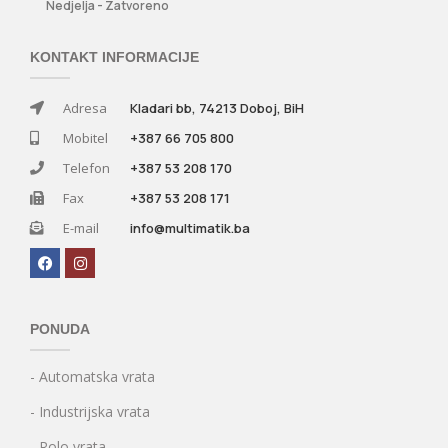
Nedjelja - Zatvoreno
KONTAKT INFORMACIJE
Adresa
Kladari bb, 74213 Doboj, BiH
Mobitel
+387 66 705 800
Telefon
+387 53 208 170
Fax
+387 53 208 171
E-mail
info@multimatik.ba
PONUDA
- Automatska vrata
- Industrijska vrata
- Rolo vrata