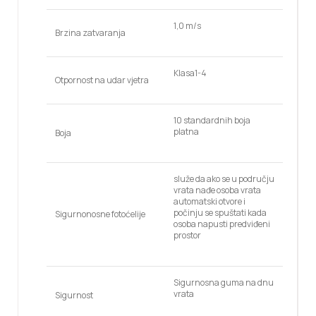
1,0 m/s
Brzina zatvaranja
Klasa1-4
Otpornost na udar vjetra
10 standardnih boja
platna
Boja
služe da ako se u području
vrata nađe osoba vrata
automatski otvore i
počinju se spuštati kada
Sigurnonosne fotoćelije
osoba napusti predviđeni
prostor
Sigurnosna guma na dnu
vrata
Sigurnost