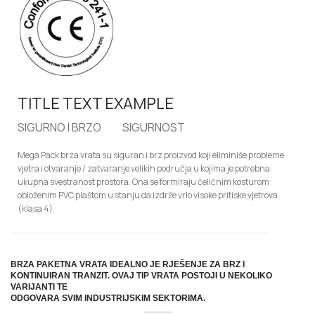
TITLE TEXT EXAMPLE
SIGURNO I BRZO
SIGURNOST
Mega Pack brza vrata su siguran i brz proizvod koji eliminiše probleme
vjetra i otvaranje / zatvaranje velikih područja u kojima je potrebna
ukupna svestranost prostora. Ona se formiraju čeličnim kosturom
obloženim PVC plaštom u stanju da izdrže vrlo visoke pritiske vjetrova
(klasa 4).
BRZA PAKETNA VRATA IDEALNO JE RJEŠENJE ZA BRZ I
KONTINUIRAN TRANZIT. OVAJ TIP VRATA POSTOJI U NEKOLIKO
VARIJANTI TE
ODGOVARA SVIM INDUSTRIJSKIM SEKTORIMA.