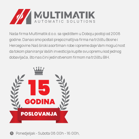
Naša firma Multimatik d.o.o. sa sjedištem u Doboju postoji od 2008
godine. Danas smo postali prepoznatljiva firma na tržištu Bosne i
Hercegovine.Naš široki asortiman robe i opreme daje Vam mogućnost
da tokom planiranja Vaših investicija kupite svu opremu kod jednog
dobavljača, što nas čini jedinstvenom firmom na tržištu BIH.
Ponedjeljak - Subota 08:00h - 16:00h,