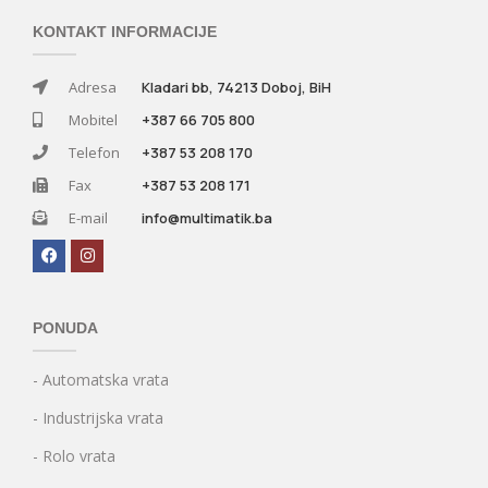
KONTAKT INFORMACIJE
Adresa
Kladari bb, 74213 Doboj, BiH
Mobitel
+387 66 705 800
Telefon
+387 53 208 170
Fax
+387 53 208 171
E-mail
info@multimatik.ba
PONUDA
- Automatska vrata
- Industrijska vrata
- Rolo vrata