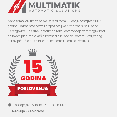
Naša firma Multimatik d.o.o. sa sjedištem u Doboju postoji od 2008
godine. Danas smo postali prepoznatljiva firma na tržištu Bosne i
Hercegovine.Naš široki asortiman robe i opreme daje Vam mogućnost
da tokom planiranja Vaših investicija kupite svu opremu kod jednog
dobavljača, što nas čini jedinstvenom firmom na tržištu BIH.
Ponedjeljak - Subota 08:00h - 16:00h,
Nedjelja - Zatvoreno