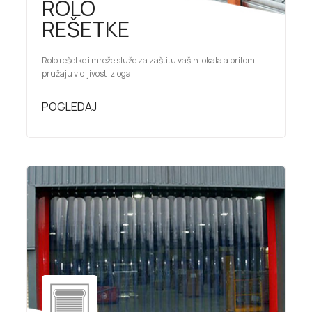
ROLO
REŠETKE
Rolo rešetke i mreže služe za zaštitu vaših lokala a pritom
pružaju vidljivost izloga.
POGLEDAJ