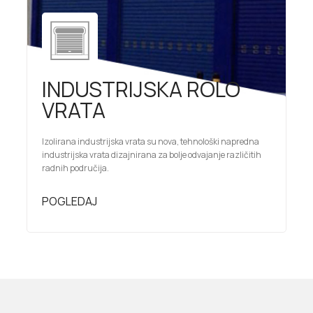
INDUSTRIJSKA ROLO
VRATA
Izolirana industrijska vrata su nova, tehnološki napredna
industrijska vrata dizajnirana za bolje odvajanje različitih
radnih područija.
POGLEDAJ