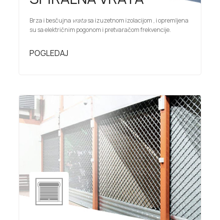
Brza i besčujna
vrata
sa izuzetnom izolacijom , i opremljena
su sa električnim pogonom i pretvaračom frekvencije.
POGLEDAJ