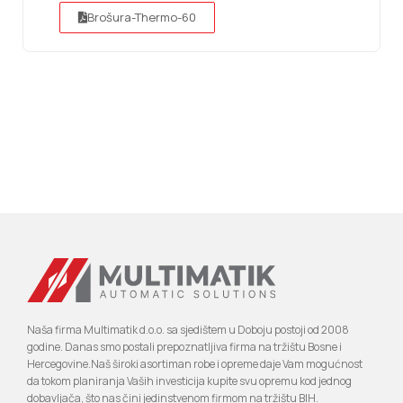
Brošura-Thermo-60
Naša firma Multimatik d.o.o. sa sjedištem u Doboju postoji od 2008
godine. Danas smo postali prepoznatljiva firma na tržištu Bosne i
Hercegovine.Naš široki asortiman robe i opreme daje Vam mogućnost
da tokom planiranja Vaših investicija kupite svu opremu kod jednog
dobavljača, što nas čini jedinstvenom firmom na tržištu BIH.