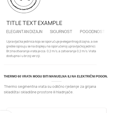
TITLE TEXT EXAMPLE
ELEGANTAN DIZAJN
SIGURNOST
POGODNOST
Upravljačka jedinica koja se isporučuje je elegantnog dizajna, a sve
greške ispisuju se na displeju na isporučenoj upravljačkoj jedinici.
Brzina otvaranja vrata je cca. 0,2 m/s, a zatvaranja 0,2 m/s. Vrata
dostupna i u brzoj verziji.
THERMO 60 VRATA MOGU BITI MANUELNA ILI NA ELEKTRIČNI POGON.
Thermo segmentna vrata su odlično rješenje za grijana
skladišta i skladišne prostore ili hladnjače.