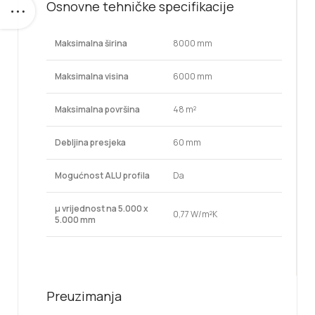
Osnovne tehničke specifikacije
Maksimalna širina
8000 mm
Maksimalna visina
6000 mm
Maksimalna površina
48 m²
Debljina presjeka
60 mm
Mogućnost ALU profila
Da
μ vrijednost na 5.000 x
0,77 W/m²K
5.000 mm
Preuzimanja