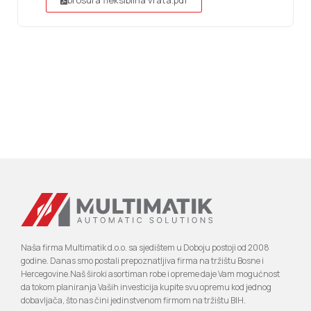
Naša firma Multimatik d.o.o. sa sjedištem u Doboju postoji od 2008
godine. Danas smo postali prepoznatljiva firma na tržištu Bosne i
Hercegovine.Naš široki asortiman robe i opreme daje Vam mogućnost
da tokom planiranja Vaših investicija kupite svu opremu kod jednog
dobavljača, što nas čini jedinstvenom firmom na tržištu BIH.