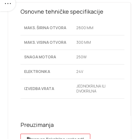
Osnovne tehničke specifikacije
MAKS. ŠIRINA OTVORA
2800 MM
MAKS. VISINA OTVORA
300 MM
SNAGA MOTORA
250W
ELEKTRONIKA
24V
JEDNOKRILNA ILI
IZVEDBA VRATA
DVOKRILNA
Preuzimanja
brosura fleksibilna vrata.pdf