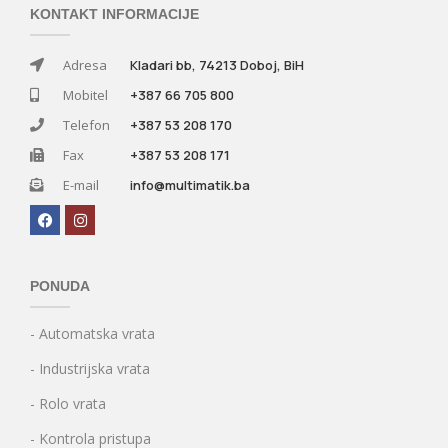
KONTAKT INFORMACIJE
Adresa
Kladari bb, 74213 Doboj, BiH
Mobitel
+387 66 705 800
Telefon
+387 53 208 170
Fax
+387 53 208 171
E-mail
info@multimatik.ba
PONUDA
- Automatska vrata
- Industrijska vrata
- Rolo vrata
- Kontrola pristupa