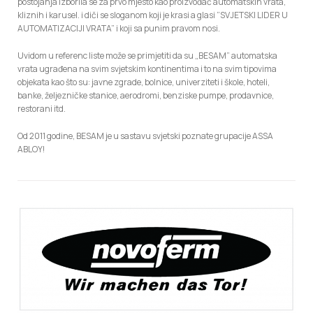
postojanja izborila se za prvo mjesto kao proizvođač automatskih vrata,
kliznih i karusel. i diči se sloganom koji je krasi a glasi ”SVJETSKI LIDER U
AUTOMATIZACIJI VRATA” i koji sa punim pravom nosi.
Uvidom u referenc liste može se primjetiti da su „BESAM” automatska
vrata ugrađena na svim svjetskim kontinentima i to na svim tipovima
objekata kao što su: javne zgrade, bolnice, univerziteti i škole, hoteli,
banke, željezničke stanice, aerodromi, benziske pumpe, prodavnice,
restorani itd.
Od 2011 godine, BESAM je u sastavu svjetski poznate grupacije ASSA
ABLOY!