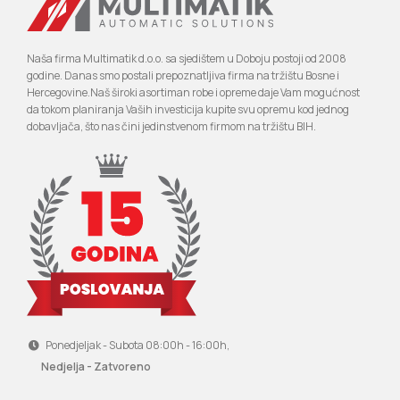
Naša firma Multimatik d.o.o. sa sjedištem u Doboju postoji od 2008
godine. Danas smo postali prepoznatljiva firma na tržištu Bosne i
Hercegovine.Naš široki asortiman robe i opreme daje Vam mogućnost
da tokom planiranja Vaših investicija kupite svu opremu kod jednog
dobavljača, što nas čini jedinstvenom firmom na tržištu BIH.
Ponedjeljak - Subota 08:00h - 16:00h,
Nedjelja - Zatvoreno