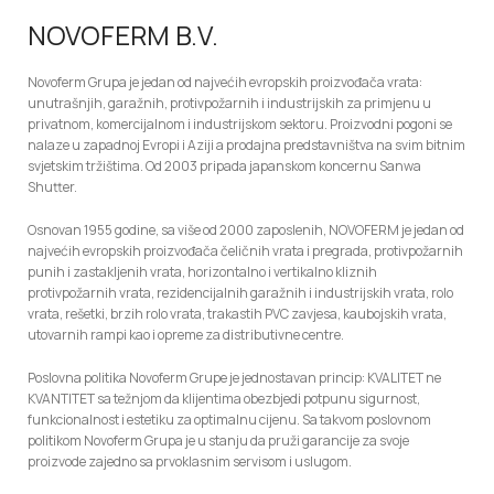
NOVOFERM B.V.
Novoferm Grupa je jedan od najvećih evropskih proizvođača vrata:
unutrašnjih, garažnih, protivpožarnih i industrijskih za primjenu u
privatnom, komercijalnom i industrijskom sektoru. Proizvodni pogoni se
nalaze u zapadnoj Evropi i Aziji a prodajna predstavništva na svim bitnim
svjetskim tržištima. Od 2003 pripada japanskom koncernu Sanwa
Shutter.
Osnovan 1955 godine, sa više od 2000 zaposlenih, NOVOFERM je jedan od
najvećih evropskih proizvođača čeličnih vrata i pregrada, protivpožarnih
punih i zastakljenih vrata, horizontalno i vertikalno kliznih
protivpožarnih vrata, rezidencijalnih garažnih i industrijskih vrata, rolo
vrata, rešetki, brzih rolo vrata, trakastih PVC zavjesa, kaubojskih vrata,
utovarnih rampi kao i opreme za distributivne centre.
Poslovna politika Novoferm Grupe je jednostavan princip: KVALITET ne
KVANTITET sa težnjom da klijentima obezbjedi potpunu sigurnost,
funkcionalnost i estetiku za optimalnu cijenu. Sa takvom poslovnom
politikom Novoferm Grupa je u stanju da pruži garancije za svoje
proizvode zajedno sa prvoklasnim servisom i uslugom.