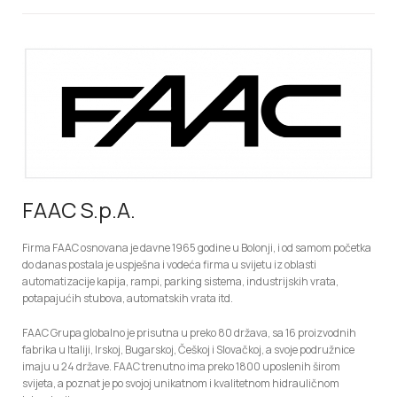
FAAC S.p.A.
Firma FAAC osnovana je davne 1965 godine u Bolonji, i od samom početka
do danas postala je uspješna i vodeća firma u svijetu iz oblasti
automatizacije kapija, rampi, parking sistema, industrijskih vrata,
potapajućih stubova, automatskih vrata itd.
FAAC Grupa globalno je prisutna u preko 80 država, sa 16 proizvodnih
fabrika u Italiji, Irskoj, Bugarskoj, Češkoj i Slovačkoj, a svoje podružnice
imaju u 24 države. FAAC trenutno ima preko 1800 uposlenih širom
svijeta, a poznat je po svojoj unikatnom i kvalitetnom hidrauličnom