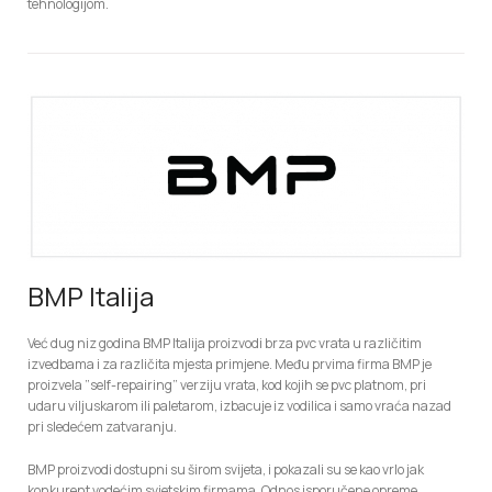
tehnologijom.
BMP Italija
Već dug niz godina BMP Italija proizvodi brza pvc vrata u različitim
izvedbama i za različita mjesta primjene. Među prvima firma BMP je
proizvela ”self-repairing” verziju vrata, kod kojih se pvc platnom, pri
udaru viljuskarom ili paletarom, izbacuje iz vodilica i samo vraća nazad
pri sledećem zatvaranju.
BMP proizvodi dostupni su širom svijeta, i pokazali su se kao vrlo jak
konkurent vodećim svjetskim firmama. Odnos isporučene opreme,