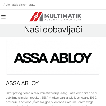
Automatski sistemi vrata
Naši dobavljači
ASSA ABLOY
Izbor pravog rješenja za automatizovanje Vašeg ulaza je vrlo bitan da bi
dobili maksimalan rezultat. BESAM je kompanija koja je osnovana 1962.
godine u Landskroni, Švedska, gde joj je i danas sjedište. Tokom svoga