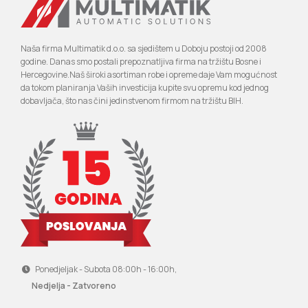
Naša firma Multimatik d.o.o. sa sjedištem u Doboju postoji od 2008
godine. Danas smo postali prepoznatljiva firma na tržištu Bosne i
Hercegovine.Naš široki asortiman robe i opreme daje Vam mogućnost
da tokom planiranja Vaših investicija kupite svu opremu kod jednog
dobavljača, što nas čini jedinstvenom firmom na tržištu BIH.
Ponedjeljak - Subota 08:00h - 16:00h,
Nedjelja - Zatvoreno