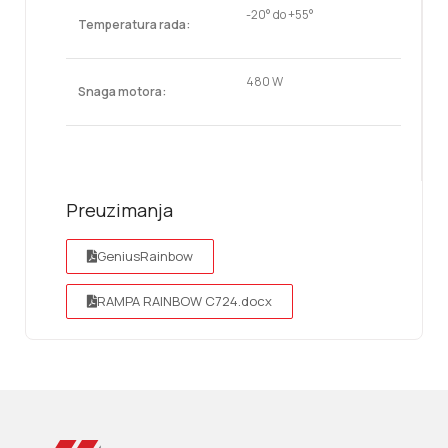
-20° do +55°
Temperatura rada:
480 W
Snaga motora:
Preuzimanja
GeniusRainbow
RAMPA RAINBOW C724.docx