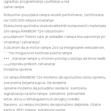
ugradnju, programiranje i puštanje u rad
same rampe.
Robustna i pouzdana rampa visokih performansi, certificirana
na 1.000.000 ciklusa otvaranja!
Ekskluzivna upotreba visokokvalitetnih komponenti i materijala
čini rampu RAINBOW 724 robustnom i
pouzdanom! Pokret ruke je usklađen i rampa ima usporenje pri
otvaranju i zatvaranju!
S obzirom da je motor rampe 24V sa integrisanim enkoderom,
imamo mogućnost kontrole pokrta rampe
kao i vraćanje rampe u otvoren položaj u slučaju da letva naiđe
na prepreku prilikom zatvaranje.
Dodatna oprema
Uz rampu RAINBOW 724 možemo da isporučimo raznu opremu,
sve prema željama kupca. Od dodatne
opreme možemo da ponudimo sledeće: svetlosnu
signalizaciju na letvi rampe, semafore, prihvatnike
letve, letvu u rektangularnoj ili okrugloj izvedbi.
Naravno, uz rampu možemo da isporučimo daljinske, čitače
kartica, RFID stikere, induktivne petlje.