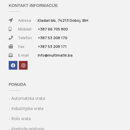
KONTAKT INFORMACIJE
Adresa
Kladari bb, 74213 Doboj, BiH
Mobitel
+387 66 705 800
Telefon
+387 53 208 170
Fax
+387 53 208 171
E-mail
info@multimatik.ba
PONUDA
- Automatska vrata
- Industrijska vrata
- Rolo vrata
- Kontrola pristupa