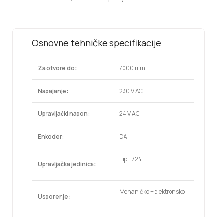
Osnovne tehničke specifikacije
Za otvore do:
7000 mm
Napajanje:
230 V AC
Upravljački napon:
24 V AC
Enkoder:
DA
Tip E724
Upravljačka jedinica:
Mehaničko + elektronsko
Usporenje: