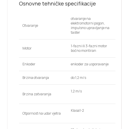
Osnovne tehničke specifikacije
otvaranje na
elektromotorni pogon,
Otvaranje
impulsno upravljanje na
taster
1-fazni ili 3-fazni motor
Motor
bočno montiran
Enkoder
enkoder za usporavanje
Brzina otvaranja
do 1,2 m/s
1,2 m/s
Brzina zatvaranja
Klasa1-2
Otpornost na udar vjetra