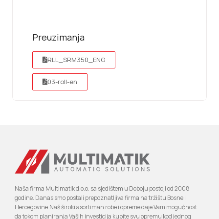
Preuzimanja
RLL_SRM350_ENG
03-roll-en
Naša firma Multimatik d.o.o. sa sjedištem u Doboju postoji od 2008
godine. Danas smo postali prepoznatljiva firma na tržištu Bosne i
Hercegovine.Naš široki asortiman robe i opreme daje Vam mogućnost
da tokom planiranja Vaših investicija kupite svu opremu kod jednog