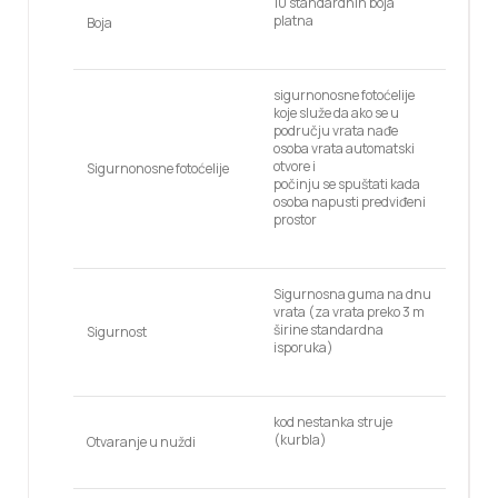
10 standardnih boja
platna
Boja
sigurnonosne fotoćelije
koje služe da ako se u
području vrata nađe
osoba vrata automatski
otvore i
Sigurnonosne fotoćelije
počinju se spuštati kada
osoba napusti predviđeni
prostor
Sigurnosna guma na dnu
vrata (za vrata preko 3 m
širine standardna
Sigurnost
isporuka)
kod nestanka struje
(kurbla)
Otvaranje u nuždi