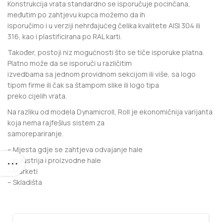
Konstrukcija vrata standardno se isporučuje pocinčana,
međutim po zahtjevu kupca možemo da ih
isporučimo i u verziji nehrđajućeg čelika kvalitete AISI 304 ili
316, kao i plastificirana po RAL karti.
Također, postoji niz mogućnosti što se tiče isporuke platna.
Platno može da se isporuči u različitim
izvedbama sa jednom providnom sekcijom ili više, sa logo
tipom firme ili čak sa štampom slike ili logo tipa
preko cijelih vrata.
Na razliku od modela Dynamicroll, Roll je ekonomičnija varijanta
koja nema rajfešlus sistem za
samorepariranje.
– Mjesta gdje se zahtjeva odvajanje hale
– Industrija i proizvodne hale
– Marketi
– Skladišta