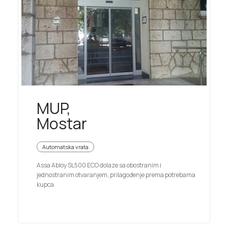
MUP,
Mostar
Automatska vrata
Assa Abloy SL500 ECO dolaze sa obostranim i
jednostranim otvaranjem, prilagođenje prema potrebama
kupca.