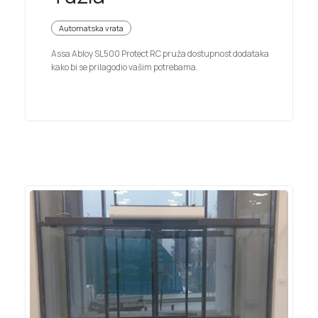
Automatska vrata
Assa Abloy SL500 Protect RC pruža dostupnost dodataka
kako bi se prilagodio vašim potrebama.