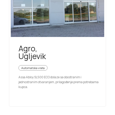
Agro,
Ugljevik
Automatska vrata
Assa Abloy SL500 ECO dolaze sa obostranim i
jednostranim otvaranjem, prilagođenje prema potrebama
kupca.