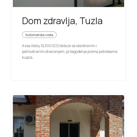
Dom zdravlja, Tuzla
Automatska vrata
Assa Abloy SL500 ECO dolaze sa obostranim i
jednostranim otvaranjem, prilagođenje prema potrebama
kupca.