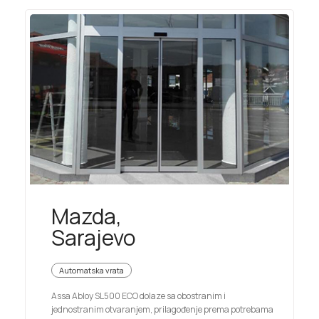
Mazda,
Sarajevo
Automatska vrata
Assa Abloy SL500 ECO dolaze sa obostranim i
jednostranim otvaranjem, prilagođenje prema potrebama