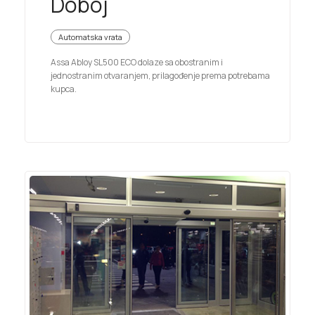
Doboj
Automatska vrata
Assa Abloy SL500 ECO dolaze sa obostranim i
jednostranim otvaranjem, prilagođenje prema potrebama
kupca.