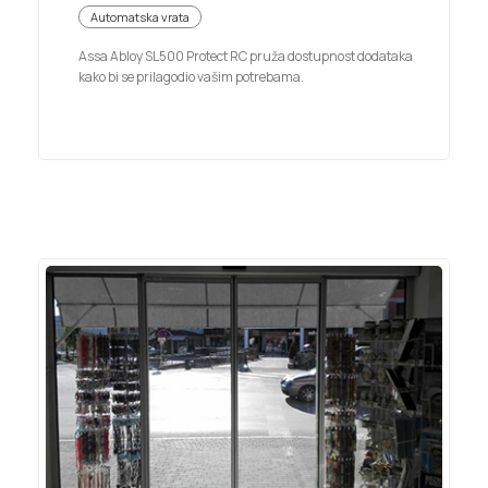
Automatska vrata
Assa Abloy SL500 Protect RC pruža dostupnost dodataka
kako bi se prilagodio vašim potrebama.