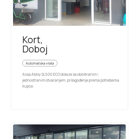
Kort,
Doboj
Automatska vrata
Assa Abloy SL500 ECO dolaze sa obostranim i
jednostranim otvaranjem, prilagođenje prema potrebama
kupca.