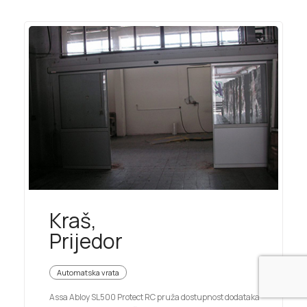
Kraš,
Prijedor
Automatska vrata
Assa Abloy SL500 Protect RC pruža dostupnost dodataka