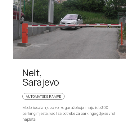
Nelt,
Sarajevo
AUTOMATSKE RAMPE
Model idealan je za velike garaže koje imaju i do 300
parking mjesta, kao I za potrebe za parkinge gdje se vršI
naplata.