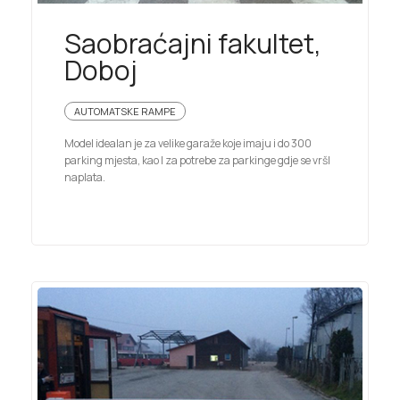
Saobraćajni fakultet,
Doboj
AUTOMATSKE RAMPE
Model idealan je za velike garaže koje imaju i do 300
parking mjesta, kao I za potrebe za parkinge gdje se vršI
naplata.