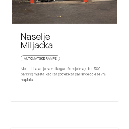
Naselje
Miljacka
AUTOMATSKE RAMPE
Model idealan je za velike garaže koje imaju i do 300
parking mjesta, kao I za potrebe za parkinge gdje se vršI
naplata.