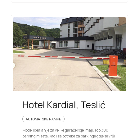
Hotel Kardial, Teslić
AUTOMATSKE RAMPE
Model idealan je za velike garaže koje imaju i do 300
parking mjesta, kao I za potrebe za parkinge gdje se vršI