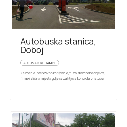
Autobuska stanica,
Doboj
AUTOMATSKE RAMPE
Za manje intenzivno korištenje, tj. za stambene objekte,
firme i slična mjesta gdje se zahtjeva kontrola pristupa.