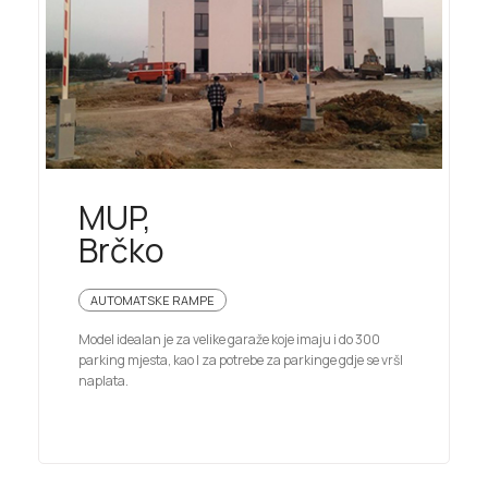
MUP,
Brčko
AUTOMATSKE RAMPE
Model idealan je za velike garaže koje imaju i do 300
parking mjesta, kao I za potrebe za parkinge gdje se vršI
naplata.