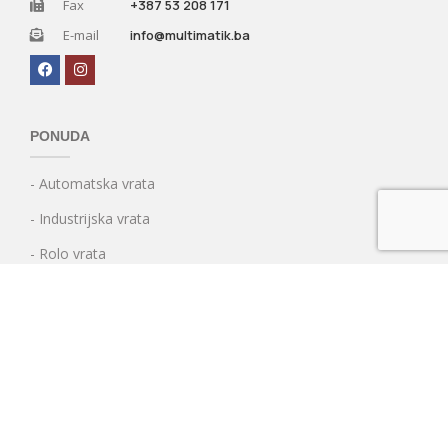
Fax
+387 53 208 171
E-mail
info@multimatik.ba
PONUDA
- Automatska vrata
- Industrijska vrata
- Rolo vrata
- Kontrola pristupa
- Hidraulični stubići
DOKUMENTI I CERTIFIKATI
ID BROJ FIRME