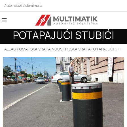
Automatski sistemi vrata
POTAPAJUĆI STUBIĆI
ALL
AUTOMATSKA VRATA
INDUSTRIJSKA VRATA
POTAPAJUĆI STUBI