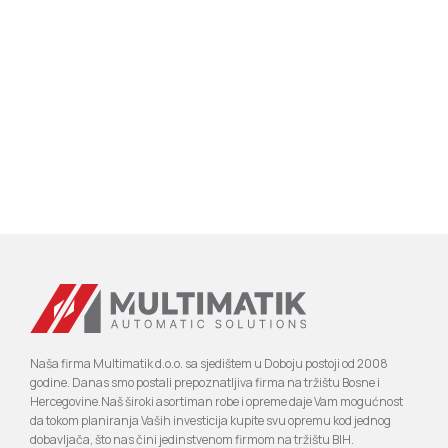
Naša firma Multimatik d.o.o. sa sjedištem u Doboju postoji od 2008
godine. Danas smo postali prepoznatljiva firma na tržištu Bosne i
Hercegovine.Naš široki asortiman robe i opreme daje Vam mogućnost
da tokom planiranja Vaših investicija kupite svu opremu kod jednog
dobavljača, što nas čini jedinstvenom firmom na tržištu BIH.