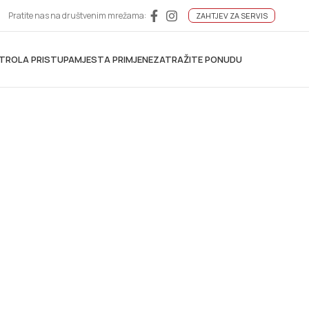
Pratite nas na društvenim mrežama:
ZAHTJEV ZA SERVIS
TROLA PRISTUPA
MJESTA PRIMJENE
ZATRAŽITE PONUDU