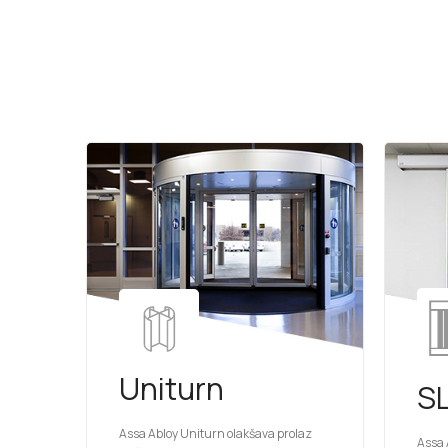
Uniturn
S
Assa Abloy Uniturn olakšava prolaz
Assa 