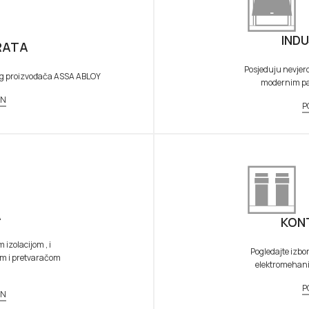
IND
RATA
Posjeduju nevjer
og proizvođača ASSA ABLOY
modernim pan
AN
P
A
KON
izolacijom , i
Pogledajte izbo
om i pretvaračom
elektromehanič
P
AN