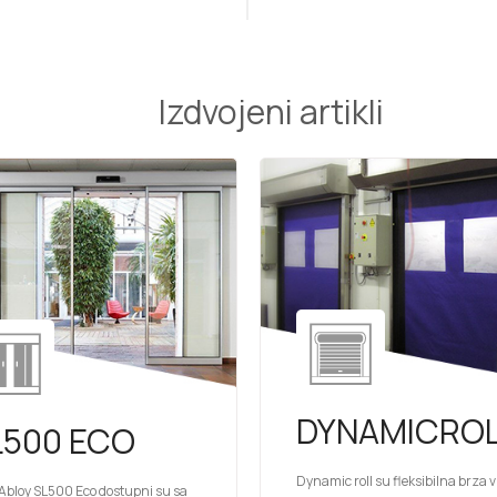
Izdvojeni artikli
DYNAMICRO
L500 ECO
Dynamic roll su fleksibilna brza 
Abloy SL500 Eco dostupni su sa