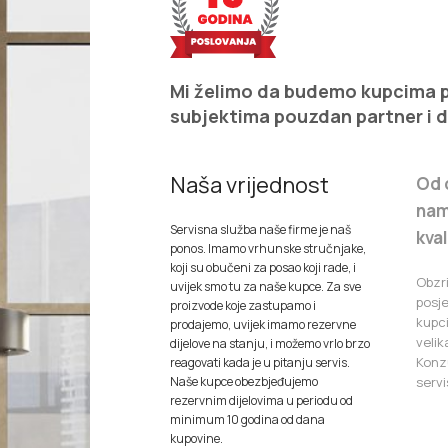
Mi želimo da budemo kupcima pr
subjektima pouzdan partner i 
Naša vrijednost
Od 
nam
Servisna služba naše firme je naš
kva
ponos. Imamo vrhunske stručnjake,
koji su obučeni za posao koji rade, i
Obzr
uvijek smo tu za naše kupce. Za sve
posj
proizvode koje zastupamo i
kupc
prodajemo, uvijek imamo rezervne
velik
dijelove na stanju, i možemo vrlo brzo
Konzu
reagovati kada je u pitanju servis.
Naše kupce obezbjeđujemo
servi
rezervnim dijelovima u periodu od
minimum 10 godina od dana
kupovine.