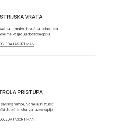
USTRIJSKA VRATA
ovatnu termalnu i zvučnu izolaciju sa
elima.Posjeduje dodatne opcije.
OGLEDAJ ASORTIMAN
TROLA PRISTUPA
r parking rampe, hidraulični stubići,
ki stubići i motori za razne kapije,
OGLEDAJ ASORTIMAN