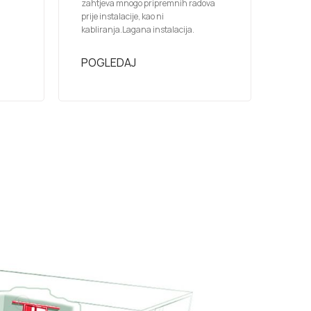
zahtjeva mnogo pripremnih radova
prije instalacije, kao ni
kabliranja.Lagana instalacija.
POGLEDAJ