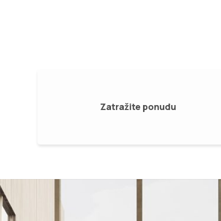
za krilne kapije, motori za klizne kapije.
Zatražite ponudu