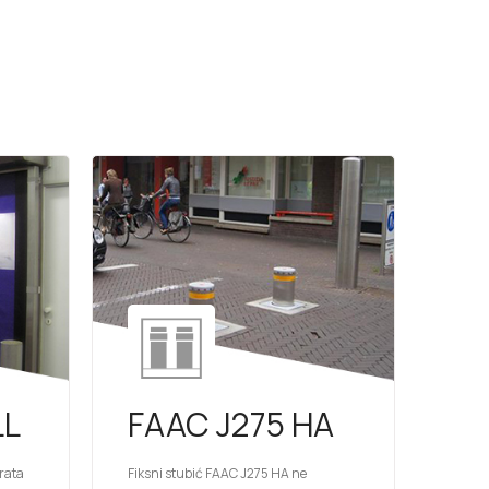
LL
FAAC J275 HA
vrata
Fiksni stubić FAAC J275 HA ne