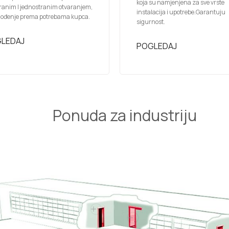
koja su namjenjena za sve vrste
ranim I jednostranim otvaranjem,
instalacija i upotrebe.Garantuju
gođenje prema potrebama kupca.
sigurnost.
LEDAJ
POGLEDAJ
Ponuda za industriju