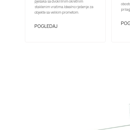
pješaka sa dvokrilnim okretnim
obost
staklenim vratima.Idealno rješenje za
prila
objekte sa velikim prometom.
POG
POGLEDAJ