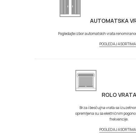
AUTOMATSKA V
Pogledajte izbor automatskih vrata renomiran
POGLEDAJ ASORTIM
ROLO VRAT
Brza i besčujna vrata sa izuzetnom 
opremljena su sa električnim pogon
frekvencije.
POGLEDAJ ASORTIM