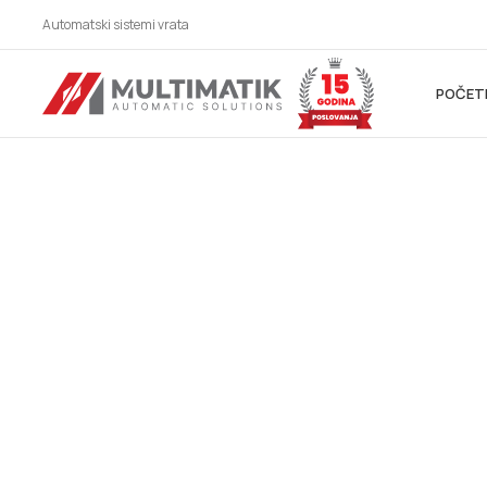
Automatski sistemi vrata
POČET
AUTOMATSKI SIS
ZA SVE BRANŠE!
Automatska vrata, industrijska vrata, parking siste
vrata, karusel/kružna vrata, potapajući stubići, kliz
hermetička vrata, higijenska vrata, fleksibilna vrata
automatska krilna vrata, spiralna vrata, brza rolo v