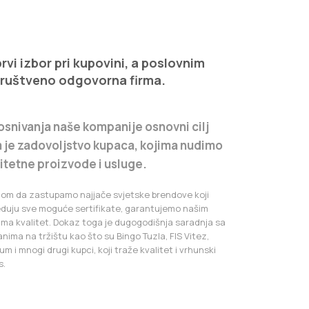
vi izbor pri kupovini, a poslovnim
društveno odgovorna firma.
osnivanja naše kompanije osnovni cilj
 je zadovoljstvo kupaca, kojima nudimo
litetne proizvode i usluge.
iom da zastupamo najjače svjetske brendove koji
eduju sve moguće sertifikate, garantujemo našim
ima kvalitet. Dokaz toga je dugogodišnja saradnja sa
anima na tržištu kao što su Bingo Tuzla, FIS Vitez,
m i mnogi drugi kupci, koji traže kvalitet i vrhunski
s.