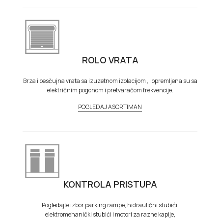
ROLO VRATA
Brza i besčujna vrata sa izuzetnom izolacijom , i opremljena su sa
električnim pogonom i pretvaračom frekvencije.
POGLEDAJ ASORTIMAN
KONTROLA PRISTUPA
Pogledajte izbor parking rampe, hidraulični stubići,
elektromehanički stubići i motori za razne kapije,