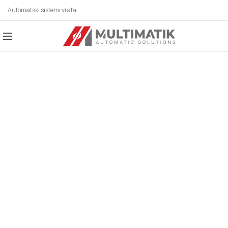
Automatski sistemi vrata
AUTOMATSKI SISTEMI
ZA SVE BRANŠE!
Automatska vrata, industrijska vrata,
parking sistemi, rolo vrata, karusel/kružna
vrata, potapajući stubići, klizna vrata,
hermetička vrata, higijenska vrata,
fleksibilna vrata, automatska krilna vrata,
spiralna vrata, brza rolo vrata, motori za
krilne kapije, motori za klizne kapije.