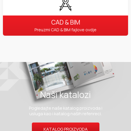
CAD & BIM
Preuzmi CAD & BIM fajlove ovdje
Naši katalozi
Pogledajte naše katalog proizvoda i
usluga kao i katalog naših refenreci.
KATALOG PROIZVODA