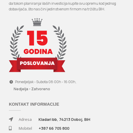
da tokom planiranja Vaših investicija kupite svu opremu kod jednog
dobavljača, što nas čini jedinstvenom firmom na tržištu BIH.
Ponedjeljak - Subota 08:00h - 16:00h,
Nedjelja - Zatvoreno
KONTAKT INFORMACIJE
Adresa
Kladari bb, 74213 Doboj, BiH
Mobitel
+387 66 705 800