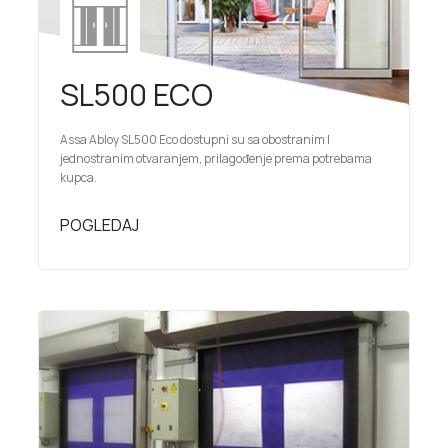
SL500 ECO
Assa Abloy SL500 Eco dostupni su sa obostranim I
jednostranim otvaranjem, prilagođenje prema potrebama
kupca.
POGLEDAJ