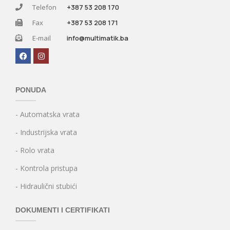
Telefon
+387 53 208 170
Fax
+387 53 208 171
E-mail
info@multimatik.ba
PONUDA
- Automatska vrata
- Industrijska vrata
- Rolo vrata
- Kontrola pristupa
- Hidraulični stubići
DOKUMENTI I CERTIFIKATI