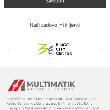
ZAPOSLENIH
Naši zadovoljni klijenti
Naša firma Multimatik d.o.o. sa sjedištem u Doboju postoji od 2008
godine. Danas smo postali prepoznatljiva firma na tržištu Bosne i
Hercegovine.Naš široki asortiman robe i opreme daje Vam mogućnost