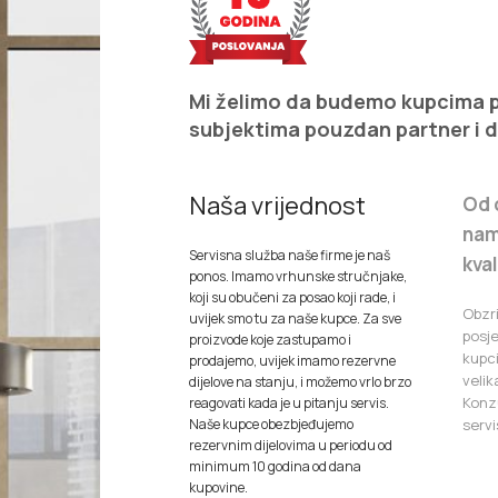
Mi želimo da budemo kupcima pr
subjektima pouzdan partner i 
Naša vrijednost
Od 
nam
Servisna služba naše firme je naš
kva
ponos. Imamo vrhunske stručnjake,
koji su obučeni za posao koji rade, i
Obzr
uvijek smo tu za naše kupce. Za sve
posj
proizvode koje zastupamo i
kupc
prodajemo, uvijek imamo rezervne
velik
dijelove na stanju, i možemo vrlo brzo
Konzu
reagovati kada je u pitanju servis.
Naše kupce obezbjeđujemo
servi
rezervnim dijelovima u periodu od
minimum 10 godina od dana
kupovine.