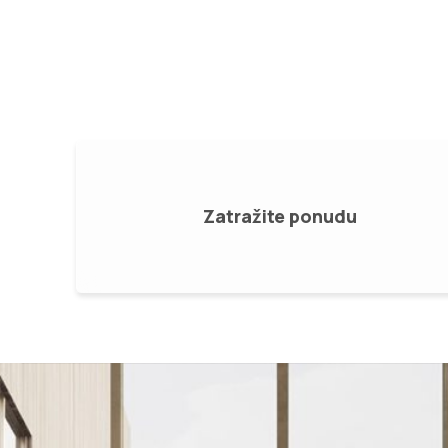
za krilne kapije, motori za klizne kapije.
Zatražite ponudu