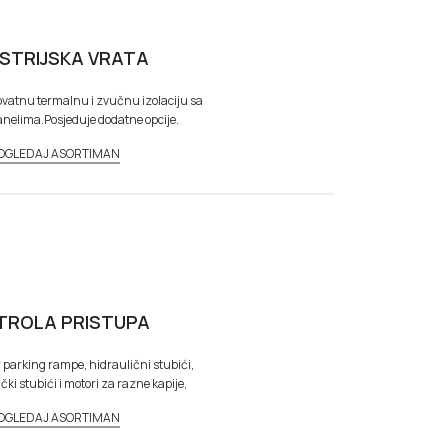
USTRIJSKA VRATA
ovatnu termalnu i zvučnu izolaciju sa
elima.Posjeduje dodatne opcije.
OGLEDAJ ASORTIMAN
TROLA PRISTUPA
r parking rampe, hidraulični stubići,
ki stubići i motori za razne kapije,
OGLEDAJ ASORTIMAN