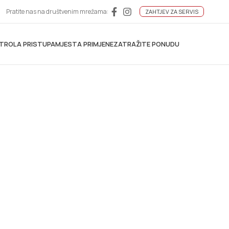
Pratite nas na društvenim mrežama:
ZAHTJEV ZA SERVIS
TROLA PRISTUPA
MJESTA PRIMJENE
ZATRAŽITE PONUDU