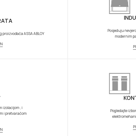
IND
RATA
Posjeduju nevjer
og proizvođača ASSA ABLOY
modernim pan
AN
P
A
KON
izolacijom , i
Pogledajte izbo
om i pretvaračom
elektromehanič
P
AN