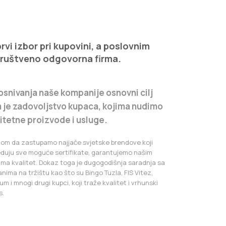
vi izbor pri kupovini, a poslovnim
društveno odgovorna firma.
osnivanja naše kompanije osnovni cilj
 je zadovoljstvo kupaca, kojima nudimo
litetne proizvode i usluge.
iom da zastupamo najjače svjetske brendove koji
eduju sve moguće sertifikate, garantujemo našim
ima kvalitet. Dokaz toga je dugogodišnja saradnja sa
anima na tržištu kao što su Bingo Tuzla, FIS Vitez,
m i mnogi drugi kupci, koji traže kvalitet i vrhunski
s.