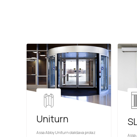
Uniturn
S
Assa Abloy Uniturn olakšava prolaz
Assa 