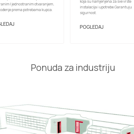
koja su namjenjena za sve vrste
ranim I jednostranim otvaranjem,
instalacija i upotrebe.Garantuju
gođenje prema potrebama kupca.
sigurnost.
LEDAJ
POGLEDAJ
Ponuda za industriju