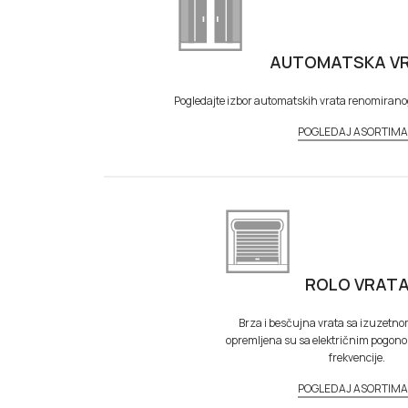
AUTOMATSKA V
Pogledajte izbor automatskih vrata renomiran
POGLEDAJ ASORTIM
ROLO VRAT
Brza i besčujna vrata sa izuzetnom 
opremljena su sa električnim pogon
frekvencije.
POGLEDAJ ASORTIM