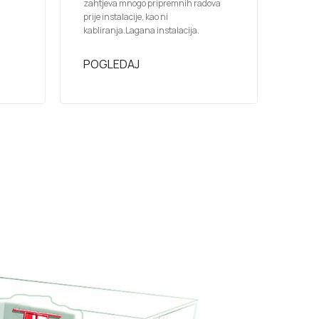
zahtjeva mnogo pripremnih radova
prije instalacije, kao ni
kabliranja.Lagana instalacija.
POGLEDAJ