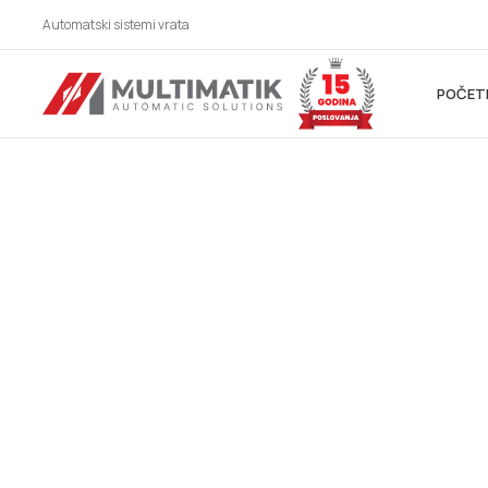
Automatski sistemi vrata
POČET
AUTOMATSKI SIS
ZA SVE BRANŠE!
Automatska vrata, industrijska vrata, parking siste
vrata, karusel/kružna vrata, potapajući stubići, kliz
hermetička vrata, higijenska vrata, fleksibilna vrata
automatska krilna vrata, spiralna vrata, brza rolo v