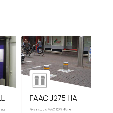
LL
FAAC J275 HA
vrata
Fiksni stubić FAAC J275 HA ne