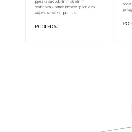
pješaka sa dvokrilnim okretnim
obost
staklenim vratima.Idealno rješenje za
prila
objekte sa velikim prometom.
POG
POGLEDAJ