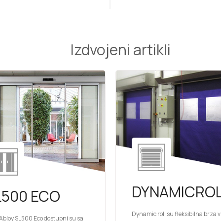
Izdvojeni artikli
DYNAMICRO
L500 ECO
Dynamic roll su fleksibilna brza 
Abloy SL500 Eco dostupni su sa