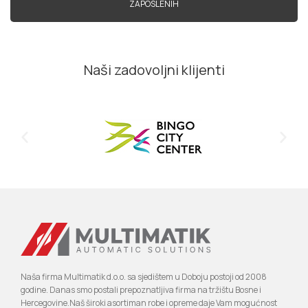
ZAPOSLENIH
Naši zadovoljni klijenti
Naša firma Multimatik d.o.o. sa sjedištem u Doboju postoji od 2008
godine. Danas smo postali prepoznatljiva firma na tržištu Bosne i
Hercegovine.Naš široki asortiman robe i opreme daje Vam mogućnost