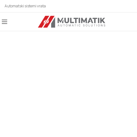
Automatski sistemi vrata
AUTOMATSKI SISTEMI
ZA SVE BRANŠE!
Automatska vrata, industrijska vrata,
parking sistemi, rolo vrata, karusel/kružna
vrata, potapajući stubići, klizna vrata,
hermetička vrata, higijenska vrata,
fleksibilna vrata, automatska krilna vrata,
spiralna vrata, brza rolo vrata, motori za
krilne kapije, motori za klizne kapije.