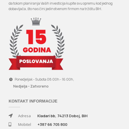
da tokom planiranja Vaših investicija kupite svu opremu kod jednog
dobavljača, što nas čini jedinstvenom firmom na tržištu BIH.
Ponedjeljak - Subota 08:00h - 16:00h,
Nedjelja - Zatvoreno
KONTAKT INFORMACIJE
Adresa
Kladari bb, 74213 Doboj, BiH
Mobitel
+387 66 705 800