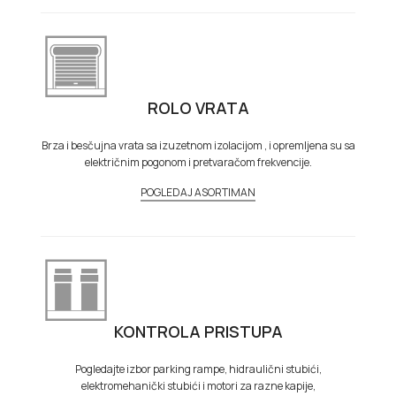
ROLO VRATA
Brza i besčujna vrata sa izuzetnom izolacijom , i opremljena su sa
električnim pogonom i pretvaračom frekvencije.
POGLEDAJ ASORTIMAN
KONTROLA PRISTUPA
Pogledajte izbor parking rampe, hidraulični stubići,
elektromehanički stubići i motori za razne kapije,