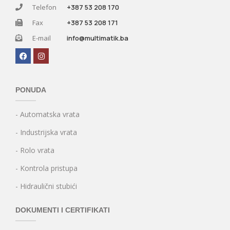
Telefon
+387 53 208 170
Fax
+387 53 208 171
E-mail
info@multimatik.ba
PONUDA
- Automatska vrata
- Industrijska vrata
- Rolo vrata
- Kontrola pristupa
- Hidraulični stubići
DOKUMENTI I CERTIFIKATI