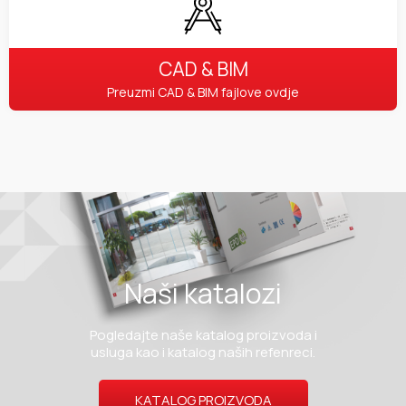
CAD & BIM
Preuzmi CAD & BIM fajlove ovdje
Naši katalozi
Pogledajte naše katalog proizvoda i
usluga kao i katalog naših refenreci.
KATALOG PROIZVODA