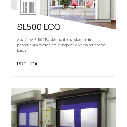
SL500 ECO
Assa Abloy SL500 Eco dostupni su sa obostranim I
jednostranim otvaranjem, prilagođenje prema potrebama
kupca.
POGLEDAJ