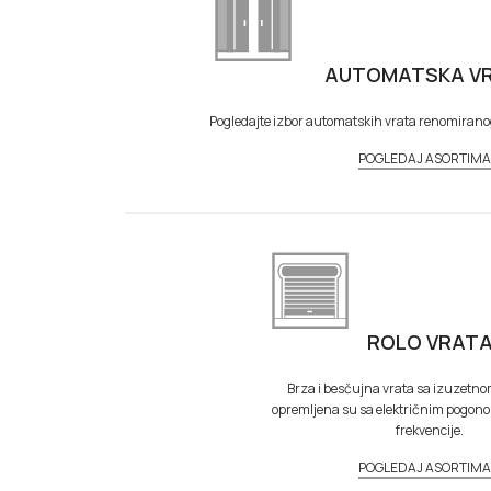
AUTOMATSKA V
Pogledajte izbor automatskih vrata renomiran
POGLEDAJ ASORTIM
ROLO VRAT
Brza i besčujna vrata sa izuzetnom 
opremljena su sa električnim pogon
frekvencije.
POGLEDAJ ASORTIM