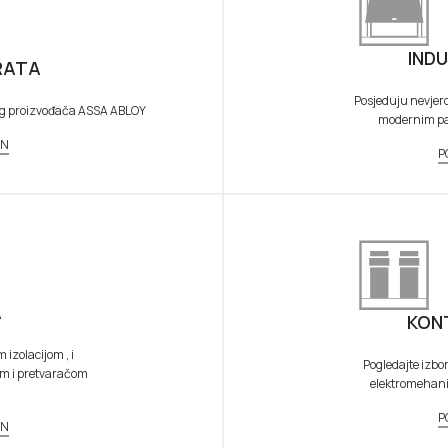
IND
RATA
Posjeduju nevjer
og proizvođača ASSA ABLOY
modernim pan
AN
P
A
KON
izolacijom , i
Pogledajte izbo
om i pretvaračom
elektromehanič
P
AN