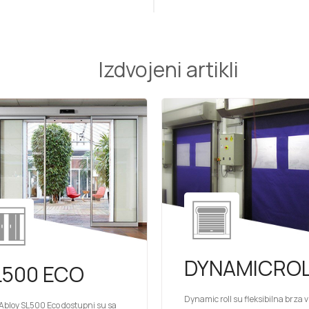
Izdvojeni artikli
DYNAMICRO
L500 ECO
Dynamic roll su fleksibilna brza 
Abloy SL500 Eco dostupni su sa