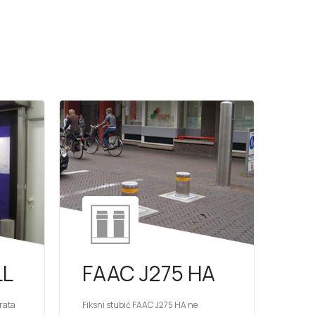
LL
FAAC J275 HA
vrata
Fiksni stubić FAAC J275 HA ne