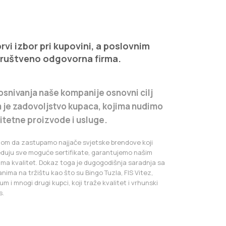
vi izbor pri kupovini, a poslovnim
društveno odgovorna firma.
osnivanja naše kompanije osnovni cilj
 je zadovoljstvo kupaca, kojima nudimo
litetne proizvode i usluge.
iom da zastupamo najjače svjetske brendove koji
eduju sve moguće sertifikate, garantujemo našim
ima kvalitet. Dokaz toga je dugogodišnja saradnja sa
anima na tržištu kao što su Bingo Tuzla, FIS Vitez,
m i mnogi drugi kupci, koji traže kvalitet i vrhunski
s.