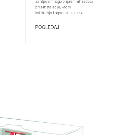
zahtjeva mnogo pripremnih radova
prije instalacije, kao ni
kabliranja.Lagana instalacija.
POGLEDAJ