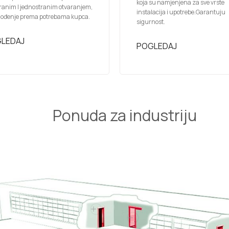
koja su namjenjena za sve vrste
ranim I jednostranim otvaranjem,
instalacija i upotrebe.Garantuju
gođenje prema potrebama kupca.
sigurnost.
LEDAJ
POGLEDAJ
Ponuda za industriju