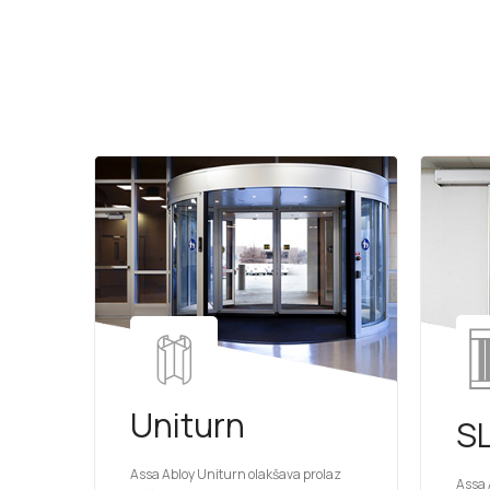
Uniturn
S
Assa Abloy Uniturn olakšava prolaz
Assa 