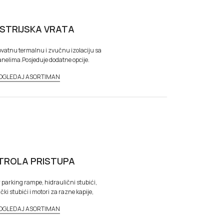
USTRIJSKA VRATA
ovatnu termalnu i zvučnu izolaciju sa
elima.Posjeduje dodatne opcije.
OGLEDAJ ASORTIMAN
TROLA PRISTUPA
r parking rampe, hidraulični stubići,
ki stubići i motori za razne kapije,
OGLEDAJ ASORTIMAN