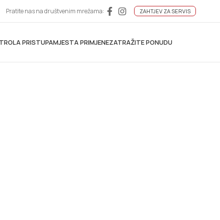
Pratite nas na društvenim mrežama:
ZAHTJEV ZA SERVIS
TROLA PRISTUPA
MJESTA PRIMJENE
ZATRAŽITE PONUDU