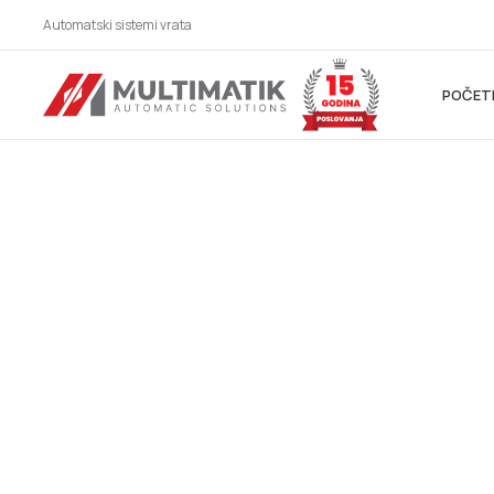
Automatski sistemi vrata
POČET
AUTOMATSKI SIS
ZA SVE BRANŠE!
Automatska vrata, industrijska vrata, parking siste
vrata, karusel/kružna vrata, potapajući stubići, kliz
hermetička vrata, higijenska vrata, fleksibilna vrata
automatska krilna vrata, spiralna vrata, brza rolo v