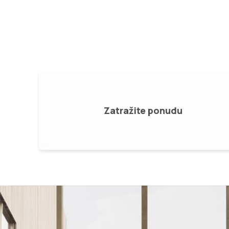
za krilne kapije, motori za klizne kapije.
Zatražite ponudu