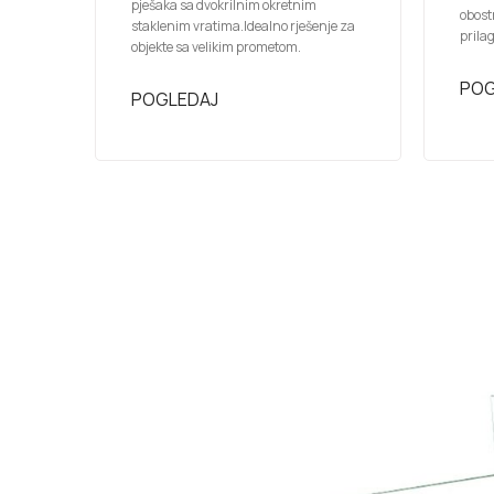
pješaka sa dvokrilnim okretnim
obost
staklenim vratima.Idealno rješenje za
prila
objekte sa velikim prometom.
POG
POGLEDAJ