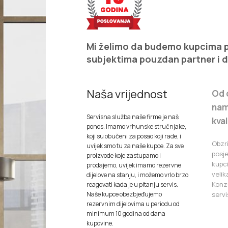
Mi želimo da budemo kupcima pr
subjektima pouzdan partner i 
Naša vrijednost
Od 
nam
Servisna služba naše firme je naš
kva
ponos. Imamo vrhunske stručnjake,
koji su obučeni za posao koji rade, i
Obzr
uvijek smo tu za naše kupce. Za sve
posj
proizvode koje zastupamo i
kupc
prodajemo, uvijek imamo rezervne
velik
dijelove na stanju, i možemo vrlo brzo
Konzu
reagovati kada je u pitanju servis.
Naše kupce obezbjeđujemo
servi
rezervnim dijelovima u periodu od
minimum 10 godina od dana
kupovine.