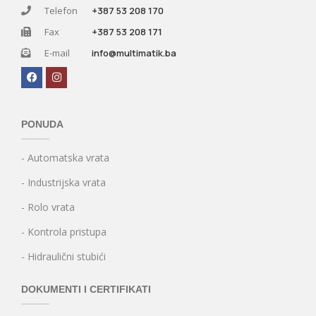
Telefon
+387 53 208 170
Fax
+387 53 208 171
E-mail
info@multimatik.ba
PONUDA
- Automatska vrata
- Industrijska vrata
- Rolo vrata
- Kontrola pristupa
- Hidraulični stubići
DOKUMENTI I CERTIFIKATI