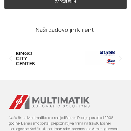
ZAPOSLENIH
Naši zadovoljni klijenti
Naša firma Multimatik d.o.o. sa sjedištem u Doboju postoji od 2008
godine. Danas smo postali prepoznatljiva firma na tržištu Bosne i
Hercegovine.Naš široki asortiman robe i opreme daje Vam mogućnost