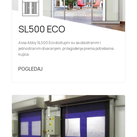
SL500 ECO
Assa Abloy SL500 Eco dostupni su sa obostranim I
jednostranim otvaranjem, prilagođenje prema potrebama
kupca.
POGLEDAJ