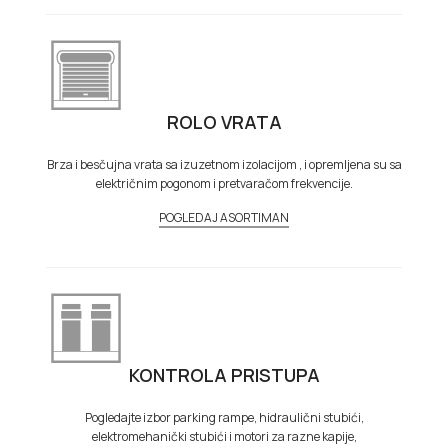
ROLO VRATA
Brza i besčujna vrata sa izuzetnom izolacijom , i opremljena su sa
električnim pogonom i pretvaračom frekvencije.
POGLEDAJ ASORTIMAN
KONTROLA PRISTUPA
Pogledajte izbor parking rampe, hidraulični stubići,
elektromehanički stubići i motori za razne kapije,