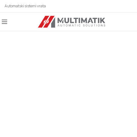
Automatski sistemi vrata
AUTOMATSKI SISTEMI
ZA SVE BRANŠE!
Automatska vrata, industrijska vrata,
parking sistemi, rolo vrata, karusel/kružna
vrata, potapajući stubići, klizna vrata,
hermetička vrata, higijenska vrata,
fleksibilna vrata, automatska krilna vrata,
spiralna vrata, brza rolo vrata, motori za
krilne kapije, motori za klizne kapije.