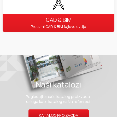
CAD & BIM
Preuzmi CAD & BIM fajlove ovdje
Naši katalozi
Pogledajte naše katalog proizvoda i
usluga kao i katalog naših refenreci.
KATALOG PROIZVODA