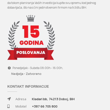
da tokom planiranja Vaših investicija kupite svu opremu kod jednog
dobavljača, što nas čini jedinstvenom firmom na tržištu BIH.
Ponedjeljak - Subota 08:00h - 16:00h,
Nedjelja - Zatvoreno
KONTAKT INFORMACIJE
Adresa
Kladari bb, 74213 Doboj, BiH
Mobitel
+387 66 705 800