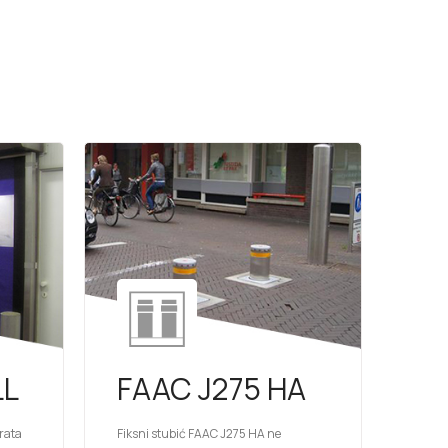
LL
FAAC J275 HA
vrata
Fiksni stubić FAAC J275 HA ne