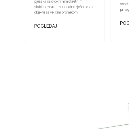
pješaka sa dvokrilnim okretnim
obost
staklenim vratima.Idealno rješenje za
prila
objekte sa velikim prometom.
POG
POGLEDAJ