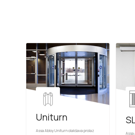
Uniturn
S
Assa Abloy Uniturn olakšava prolaz
Assa 