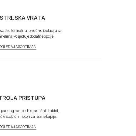
USTRIJSKA VRATA
ovatnu termalnu i zvučnu izolaciju sa
elima.Posjeduje dodatne opcije.
OGLEDAJ ASORTIMAN
TROLA PRISTUPA
r parking rampe, hidraulični stubići,
ki stubići i motori za razne kapije,
OGLEDAJ ASORTIMAN