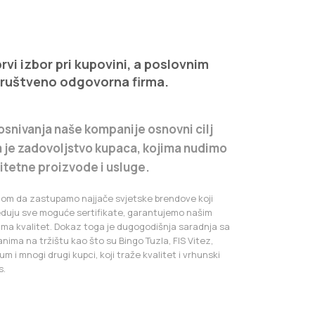
vi izbor pri kupovini, a poslovnim
društveno odgovorna firma.
osnivanja naše kompanije osnovni cilj
 je zadovoljstvo kupaca, kojima nudimo
litetne proizvode i usluge.
iom da zastupamo najjače svjetske brendove koji
eduju sve moguće sertifikate, garantujemo našim
ima kvalitet. Dokaz toga je dugogodišnja saradnja sa
anima na tržištu kao što su Bingo Tuzla, FIS Vitez,
m i mnogi drugi kupci, koji traže kvalitet i vrhunski
s.