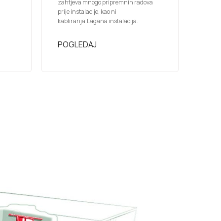
zahtjeva mnogo pripremnih radova
prije instalacije, kao ni
kabliranja.Lagana instalacija.
POGLEDAJ