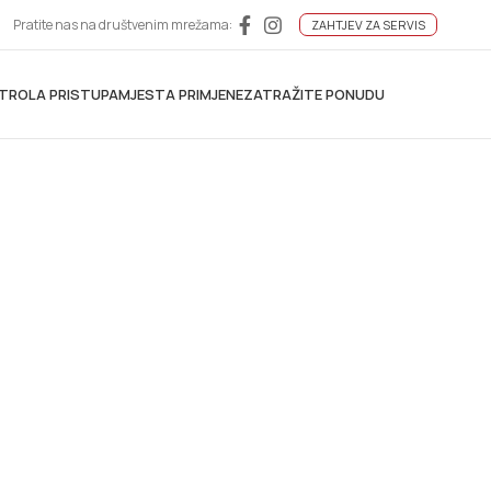
Pratite nas na društvenim mrežama:
ZAHTJEV ZA SERVIS
TROLA PRISTUPA
MJESTA PRIMJENE
ZATRAŽITE PONUDU