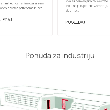
koja su namjenjena za sve vrste
ranim I jednostranim otvaranjem,
instalacija i upotrebe.Garantuju
gođenje prema potrebama kupca.
sigurnost.
LEDAJ
POGLEDAJ
Ponuda za industriju