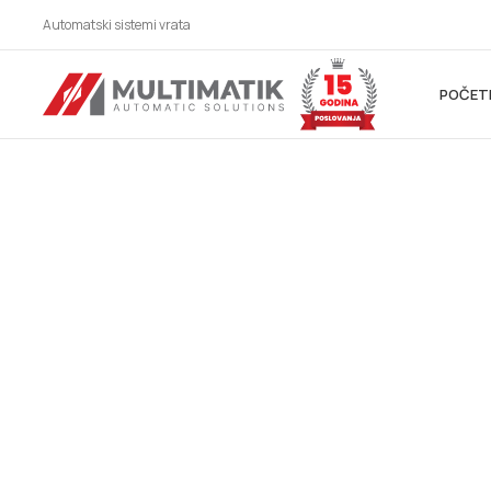
Automatski sistemi vrata
POČET
AUTOMATSKI SIS
ZA SVE BRANŠE!
Automatska vrata, industrijska vrata, parking siste
vrata, karusel/kružna vrata, potapajući stubići, kliz
hermetička vrata, higijenska vrata, fleksibilna vrata
automatska krilna vrata, spiralna vrata, brza rolo v