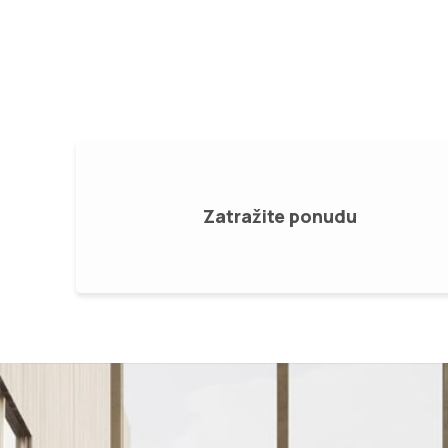
za krilne kapije, motori za klizne kapije.
Zatražite ponudu