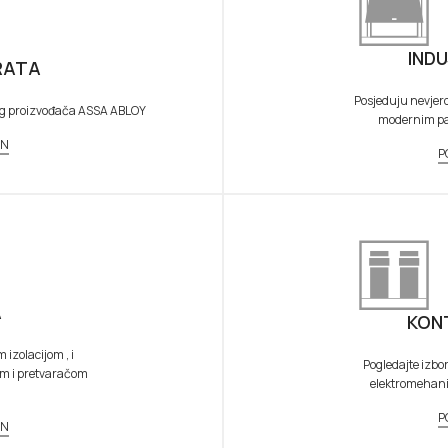
IND
RATA
Posjeduju nevjer
og proizvođača ASSA ABLOY
modernim pan
AN
P
A
KON
izolacijom , i
Pogledajte izbo
om i pretvaračom
elektromehanič
P
AN