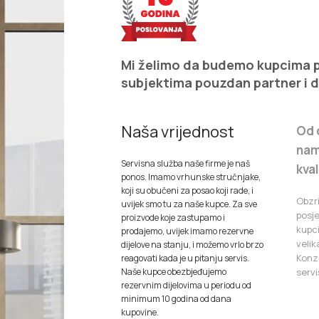
Mi želimo da budemo kupcima pr
subjektima pouzdan partner i 
Naša vrijednost
Od 
nam
Servisna služba naše firme je naš
kva
ponos. Imamo vrhunske stručnjake,
koji su obučeni za posao koji rade, i
Obzr
uvijek smo tu za naše kupce. Za sve
posj
proizvode koje zastupamo i
kupc
prodajemo, uvijek imamo rezervne
velik
dijelove na stanju, i možemo vrlo brzo
Konzu
reagovati kada je u pitanju servis.
Naše kupce obezbjeđujemo
servi
rezervnim dijelovima u periodu od
minimum 10 godina od dana
kupovine.