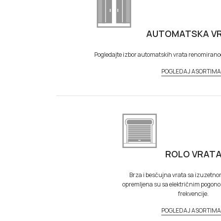
AUTOMATSKA V
Pogledajte izbor automatskih vrata renomiran
POGLEDAJ ASORTIM
ROLO VRAT
Brza i besčujna vrata sa izuzetnom 
opremljena su sa električnim pogon
frekvencije.
POGLEDAJ ASORTIM