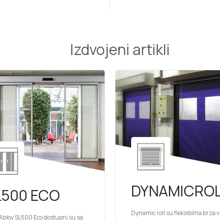
Izdvojeni artikli
DYNAMICRO
L500 ECO
Dynamic roll su fleksibilna brza 
Abloy SL500 Eco dostupni su sa