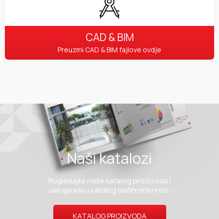
CAD & BIM
Preuzmi CAD & BIM fajlove ovdje
Naši katalozi
Pogledajte naše katalog proizvoda i
usluga kao i katalog naših refenreci.
KATALOG PROIZVODA