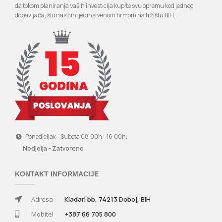
da tokom planiranja Vaših investicija kupite svu opremu kod jednog
dobavljača, što nas čini jedinstvenom firmom na tržištu BIH.
Ponedjeljak - Subota 08:00h - 16:00h,
Nedjelja - Zatvoreno
KONTAKT INFORMACIJE
Adresa
Kladari bb, 74213 Doboj, BiH
Mobitel
+387 66 705 800