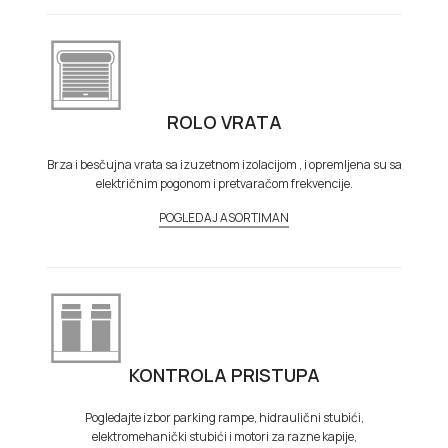
ROLO VRATA
Brza i besčujna vrata sa izuzetnom izolacijom , i opremljena su sa
električnim pogonom i pretvaračom frekvencije.
POGLEDAJ ASORTIMAN
KONTROLA PRISTUPA
Pogledajte izbor parking rampe, hidraulični stubići,
elektromehanički stubići i motori za razne kapije,