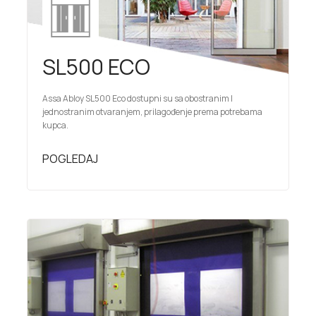
SL500 ECO
Assa Abloy SL500 Eco dostupni su sa obostranim I
jednostranim otvaranjem, prilagođenje prema potrebama
kupca.
POGLEDAJ