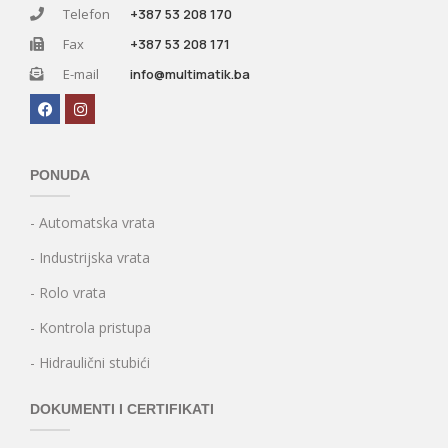
Telefon
+387 53 208 170
Fax
+387 53 208 171
E-mail
info@multimatik.ba
PONUDA
- Automatska vrata
- Industrijska vrata
- Rolo vrata
- Kontrola pristupa
- Hidraulični stubići
DOKUMENTI I CERTIFIKATI