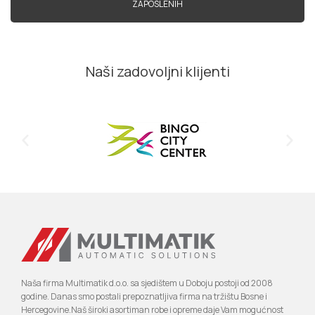
ZAPOSLENIH
Naši zadovoljni klijenti
Naša firma Multimatik d.o.o. sa sjedištem u Doboju postoji od 2008
godine. Danas smo postali prepoznatljiva firma na tržištu Bosne i
Hercegovine.Naš široki asortiman robe i opreme daje Vam mogućnost