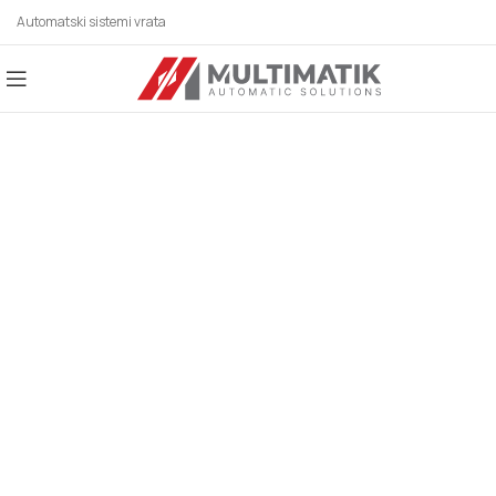
Automatski sistemi vrata
AUTOMATSKI SISTEMI
ZA SVE BRANŠE!
Automatska vrata, industrijska vrata,
parking sistemi, rolo vrata, karusel/kružna
vrata, potapajući stubići, klizna vrata,
hermetička vrata, higijenska vrata,
fleksibilna vrata, automatska krilna vrata,
spiralna vrata, brza rolo vrata, motori za
krilne kapije, motori za klizne kapije.