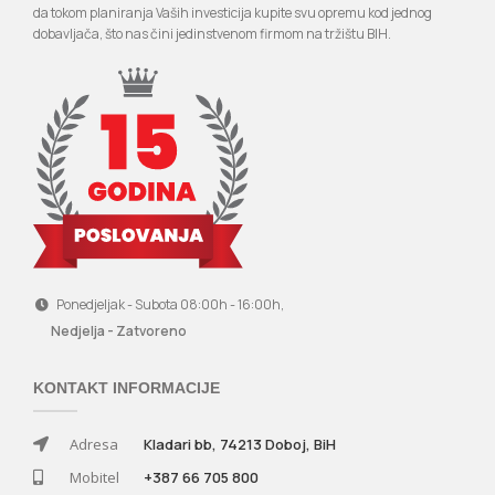
da tokom planiranja Vaših investicija kupite svu opremu kod jednog
dobavljača, što nas čini jedinstvenom firmom na tržištu BIH.
Ponedjeljak - Subota 08:00h - 16:00h,
Nedjelja - Zatvoreno
KONTAKT INFORMACIJE
Adresa
Kladari bb, 74213 Doboj, BiH
Mobitel
+387 66 705 800