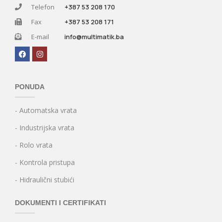
Telefon
+387 53 208 170
Fax
+387 53 208 171
E-mail
info@multimatik.ba
PONUDA
- Automatska vrata
- Industrijska vrata
- Rolo vrata
- Kontrola pristupa
- Hidraulični stubići
DOKUMENTI I CERTIFIKATI