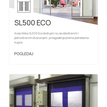
SL500 ECO
Assa Abloy SL500 Eco dostupni su sa obostranim I
jednostranim otvaranjem, prilagođenje prema potrebama
kupca.
POGLEDAJ