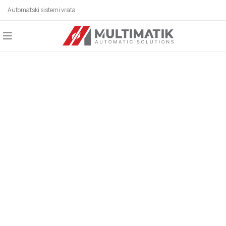
Automatski sistemi vrata
AUTOMATSKI SISTEMI
ZA SVE BRANŠE!
Automatska vrata, industrijska vrata,
parking sistemi, rolo vrata, karusel/kružna
vrata, potapajući stubići, klizna vrata,
hermetička vrata, higijenska vrata,
fleksibilna vrata, automatska krilna vrata,
spiralna vrata, brza rolo vrata, motori za
krilne kapije, motori za klizne kapije.