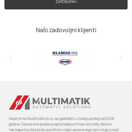
ZAPOSLENIH
Naši zadovoljni klijenti
Naša firma Multimatik d.o.o. sa sjedištem u Doboju postoji od 2008
godine. Danas smo postali prepoznatljiva firma na tržištu Bosne i
Hercegovine.Naš široki asortiman robe i opreme daje Vam mogućnost