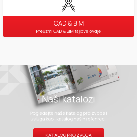
CAD & BIM
Preuzmi CAD & BIM fajlove ovdje
Naši katalozi
Pogledajte naše katalog proizvoda i
usluga kao i katalog naših refenreci.
KATALOG PROIZVODA