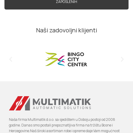
ZAPOSLENIH
Naši zadovoljni klijenti
Naša firma Multimatik d.o.o. sa sjedištem u Doboju postoji od 2008
godine. Danas smo postali prepoznatljiva firma na tržištu Bosne i
Hercegovine.Naš široki asortiman robe i opreme daje Vam mogućnost