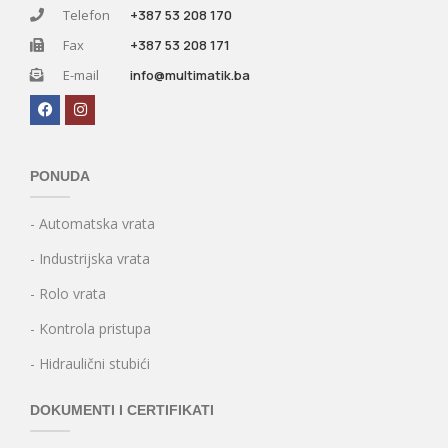
Telefon
+387 53 208 170
Fax
+387 53 208 171
E-mail
info@multimatik.ba
PONUDA
- Automatska vrata
- Industrijska vrata
- Rolo vrata
- Kontrola pristupa
- Hidraulični stubići
DOKUMENTI I CERTIFIKATI