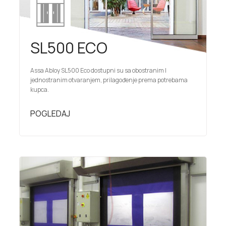
SL500 ECO
Assa Abloy SL500 Eco dostupni su sa obostranim I
jednostranim otvaranjem, prilagođenje prema potrebama
kupca.
POGLEDAJ