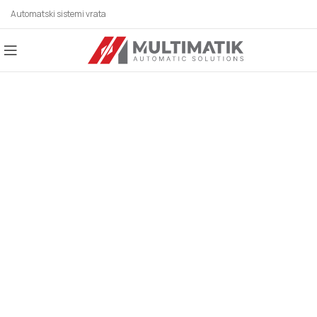
Automatski sistemi vrata
AUTOMATSKI SISTEMI
ZA SVE BRANŠE!
Automatska vrata, industrijska vrata,
parking sistemi, rolo vrata, karusel/kružna
vrata, potapajući stubići, klizna vrata,
hermetička vrata, higijenska vrata,
fleksibilna vrata, automatska krilna vrata,
spiralna vrata, brza rolo vrata, motori za
krilne kapije, motori za klizne kapije.