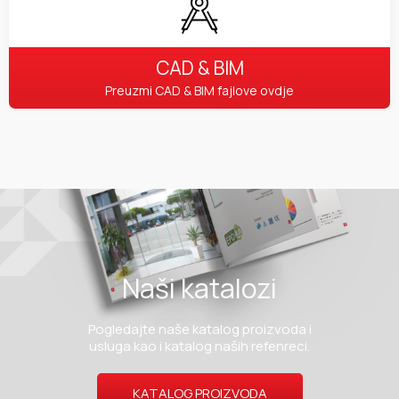
CAD & BIM
Preuzmi CAD & BIM fajlove ovdje
Naši katalozi
Pogledajte naše katalog proizvoda i
usluga kao i katalog naših refenreci.
KATALOG PROIZVODA