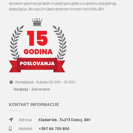
da tokom planiranja Vaših investicija kupite svu opremu kod jednog
dobavljača, što nas čini jedinstvenom firmom na tržištu BIH.
Ponedjeljak - Subota 08:00h - 16:00h,
Nedjelja - Zatvoreno
KONTAKT INFORMACIJE
Adresa
Kladari bb, 74213 Doboj, BiH
Mobitel
+387 66 705 800