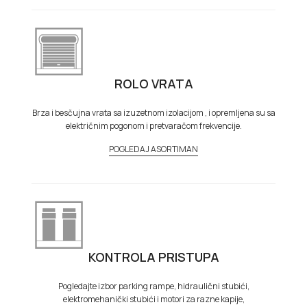
ROLO VRATA
Brza i besčujna vrata sa izuzetnom izolacijom , i opremljena su sa
električnim pogonom i pretvaračom frekvencije.
POGLEDAJ ASORTIMAN
KONTROLA PRISTUPA
Pogledajte izbor parking rampe, hidraulični stubići,
elektromehanički stubići i motori za razne kapije,