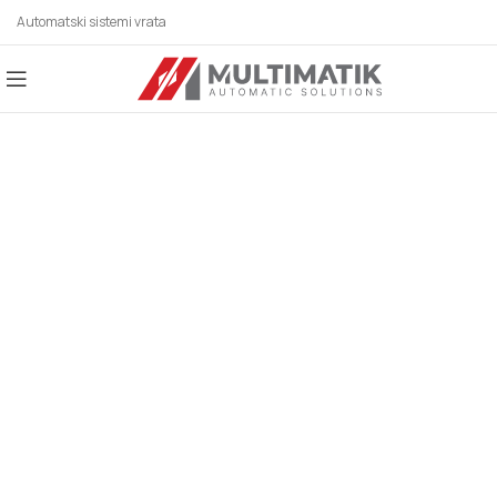
Automatski sistemi vrata
AUTOMATSKI SISTEMI
ZA SVE BRANŠE!
Automatska vrata, industrijska vrata,
parking sistemi, rolo vrata, karusel/kružna
vrata, potapajući stubići, klizna vrata,
hermetička vrata, higijenska vrata,
fleksibilna vrata, automatska krilna vrata,
spiralna vrata, brza rolo vrata, motori za
krilne kapije, motori za klizne kapije.