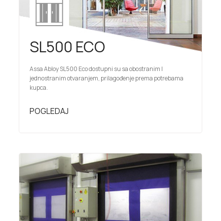
SL500 ECO
Assa Abloy SL500 Eco dostupni su sa obostranim I
jednostranim otvaranjem, prilagođenje prema potrebama
kupca.
POGLEDAJ