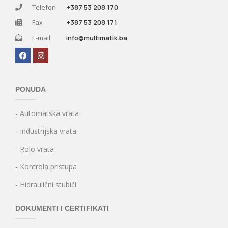
Telefon
+387 53 208 170
Fax
+387 53 208 171
E-mail
info@multimatik.ba
PONUDA
- Automatska vrata
- Industrijska vrata
- Rolo vrata
- Kontrola pristupa
- Hidraulični stubići
DOKUMENTI I CERTIFIKATI