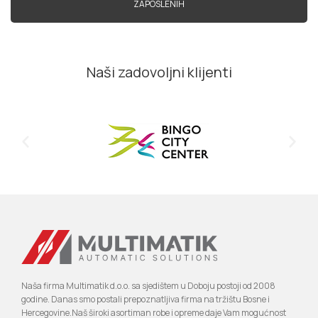
ZAPOSLENIH
Naši zadovoljni klijenti
Naša firma Multimatik d.o.o. sa sjedištem u Doboju postoji od 2008
godine. Danas smo postali prepoznatljiva firma na tržištu Bosne i
Hercegovine.Naš široki asortiman robe i opreme daje Vam mogućnost