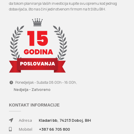
da tokom planiranja Vaših investicija kupite svu opremu kod jednog
dobavljača, što nas čini jedinstvenom firmom na tržištu BIH.
Ponedjeljak - Subota 08:00h - 16:00h,
Nedjelja - Zatvoreno
KONTAKT INFORMACIJE
Adresa
Kladari bb, 74213 Doboj, BiH
Mobitel
+387 66 705 800