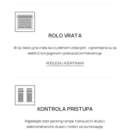
ROLO VRATA
Brza i besčujna vrata sa izuzetnom izolacijom , i opremljena su sa
električnim pogonom i pretvaračom frekvencije.
POGLEDAJ ASORTIMAN
KONTROLA PRISTUPA
Pogledajte izbor parking rampe, hidraulični stubići,
elektromehanički stubići i motori za razne kapije,