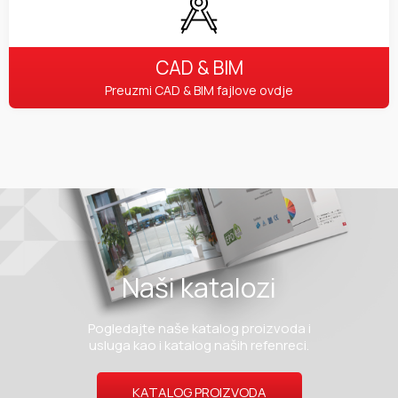
CAD & BIM
Preuzmi CAD & BIM fajlove ovdje
Naši katalozi
Pogledajte naše katalog proizvoda i
usluga kao i katalog naših refenreci.
KATALOG PROIZVODA